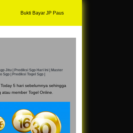
Bukti Bayar JP Paus
p Jitu | Prediksi Sgp Hari Ini | Master
o Sgp | Prediksi Togel Sgp |
e Today 5 hari sebelumnya sehingga
g atau member Togel Online.