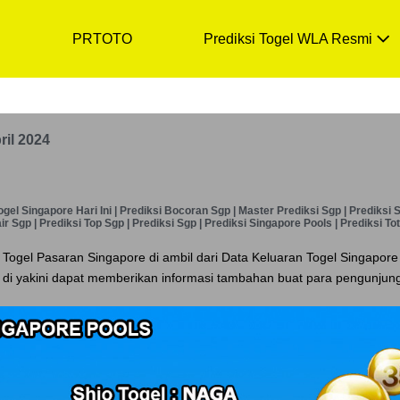
PRTOTO
Prediksi Togel WLA Resmi
ril 2024
gel Singapore Hari Ini | Prediksi Bocoran Sgp | Master Prediksi Sgp | Prediksi Sg
ir Sgp | Prediksi Top Sgp | Prediksi Sgp | Prediksi Singapore Pools | Prediksi Tot
 Togel Pasaran Singapore di ambil dari Data Keluaran Togel Singapor
tu di yakini dapat memberikan informasi tambahan buat para pengunjun