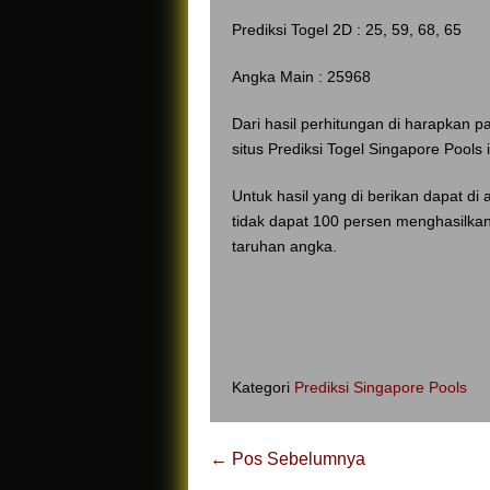
Prediksi Togel 2D : 25, 59, 68, 65
Angka Main : 25968
Dari hasil perhitungan di harapkan
situs Prediksi Togel Singapore Pools 
Untuk hasil yang di berikan dapat d
tidak dapat 100 persen menghasilk
taruhan angka.
Kategori
Prediksi Singapore Pools
Navigasi
← Pos Sebelumnya
Tulisan