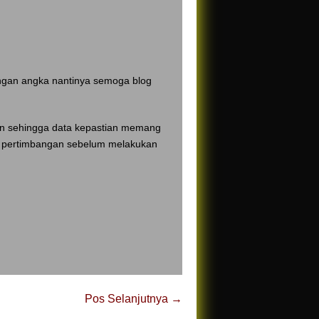
angan angka nantinya semoga blog
pun sehingga data kepastian memang
n pertimbangan sebelum melakukan
Pos Selanjutnya →