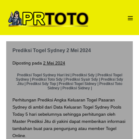
Lompat
ke
konten
Tog
Men
Prediksi Togel Sydney 2 Mei 2024
Diposting pada
2 Mei 2024
Prediksi Togel Sydney Hari Ini
|
Prediksi Sdy
|
Prediksi Togel
Sydney
|
Prediksi Toto Sdy
|
Prediksi Syair Sdy
|
Prediksi Sdy
Jitu
|
Prediksi Sdy Top
|
Prediksi Togel Sidney
|
Prediksi Toto
Sidney
|
Prediksi Sidney
|
Perhitungan Prediksi Angka Keluaran Togel Pasaran
Sydney di ambil dari Data Keluaran Togel Sydney Pools
Today 5 hari sebelumnya sehingga perhitungan oleh
Master Prediksi Jitu di yakini dapat memberikan informasi
tambahan buat para pengunjung atau member Togel
Online.