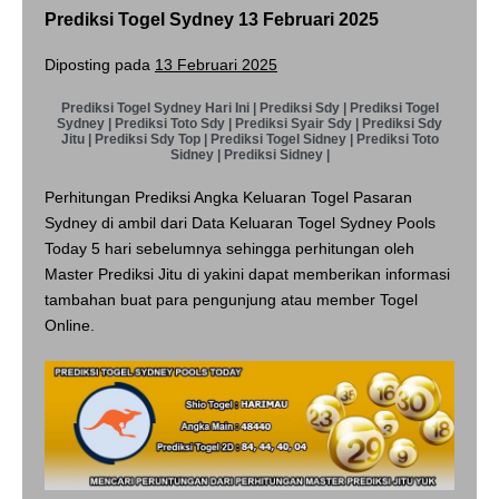
Prediksi Togel Sydney 13 Februari 2025
Diposting pada
13 Februari 2025
Prediksi Togel Sydney Hari Ini
|
Prediksi Sdy
|
Prediksi Togel
Sydney
|
Prediksi Toto Sdy
|
Prediksi Syair Sdy
|
Prediksi Sdy
Jitu
|
Prediksi Sdy Top
|
Prediksi Togel Sidney
|
Prediksi Toto
Sidney
|
Prediksi Sidney
|
Perhitungan Prediksi Angka Keluaran Togel Pasaran
Sydney di ambil dari Data Keluaran Togel Sydney Pools
Today 5 hari sebelumnya sehingga perhitungan oleh
Master Prediksi Jitu di yakini dapat memberikan informasi
tambahan buat para pengunjung atau member Togel
Online.