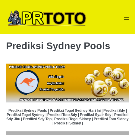
Lompat
ke
konten
Tog
Men
Prediksi Sydney Pools
Prediksi Sydney Pools | Prediksi Togel Sydney Hari Ini
|
Prediksi Sdy
|
Prediksi Togel Sydney
|
Prediksi Toto Sdy
|
Prediksi Syair Sdy
|
Prediksi
Sdy Jitu
|
Prediksi Sdy Top
|
Prediksi Togel Sidney
|
Prediksi Toto Sidney
|
Prediksi Sidney
|