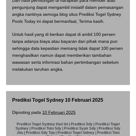
Dari hasil perhitungan di harapkan para member atau
pengunjung dapat mengambil inisiatif dalam pemasangan
angka nantinya semoga blog situs Prediksi Togel Sydney
Pools Today ini dapat bermanfaat, Terima kasih.
Untuk hasil yang di berikan dapat di ambil 100 persen
tanpa adanya biaya atau bayaran dari pihak mana pun
sehingga data kepastian memang tidak dapat 100 persen
menghasilkan namun dapat memberikan tambahan
wawasan serta informasi bahan pertimbangan sebelum
melakukan taruhan angka.
Prediksi Togel Sydney 10 Februari 2025
Diposting pada
10 Februari 2025
Prediksi Togel Sydney Hari Ini
|
Prediksi Sdy
|
Prediksi Togel
Sydney
|
Prediksi Toto Sdy
|
Prediksi Syair Sdy
|
Prediksi Sdy
Jitu
|
Prediksi Sdy Top
|
Prediksi Togel Sidney
|
Prediksi Toto