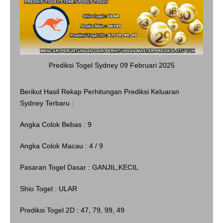
Prediksi Togel Sydney 09 Februari 2025
Berikut Hasil Rekap Perhitungan Prediksi Keluaran
Sydney Terbaru :
Angka Colok Bebas : 9
Angka Colok Macau : 4 / 9
Pasaran Togel Dasar : GANJIL,KECIL
Shio Togel : ULAR
Prediksi Togel 2D : 47, 79, 99, 49