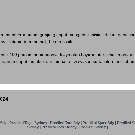
 para member atau pengunjung dapat mengambil inisiatif dalam pemas
day ini dapat bermanfaat, Terima kasih.
i ambil 100 persen tanpa adanya biaya atau bayaran dari pihak mana 
an namun dapat memberikan tambahan wawasan serta informasi baha
2024
 Sdy
|
Prediksi Togel Sydney
|
Prediksi Toto Sdy
|
Prediksi Syair Sdy
|
Prediksi S
Sidney
|
Prediksi Toto Sidney
|
Prediksi Sidney
|