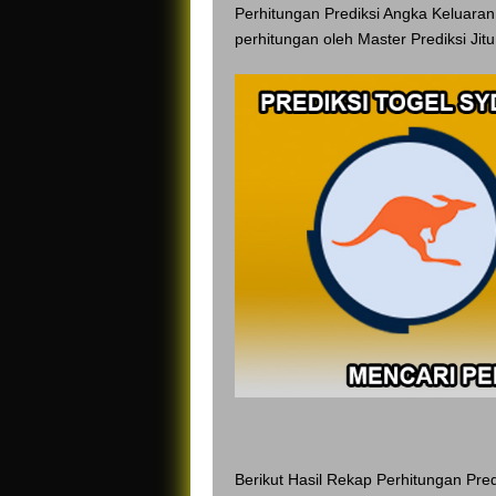
Perhitungan Prediksi Angka Keluaran
perhitungan oleh Master Prediksi Ji
Berikut Hasil Rekap Perhitungan Pred