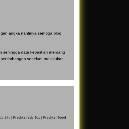
angan angka nantinya semoga blog
pun sehingga data kepastian memang
n pertimbangan sebelum melakukan
dy Jitu
|
Prediksi Sdy Top
|
Prediksi Togel