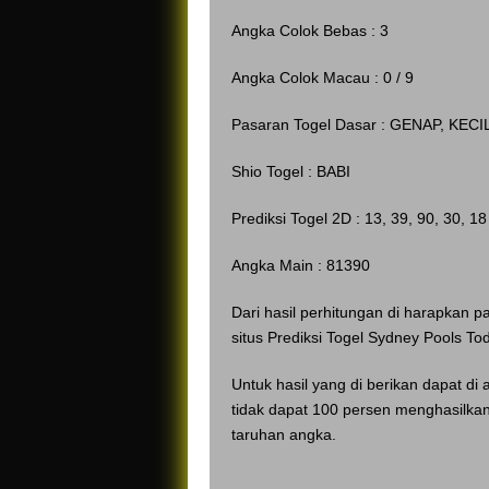
Angka Colok Bebas : 3
Angka Colok Macau : 0 / 9
Pasaran Togel Dasar : GENAP, KECI
Shio Togel : BABI
Prediksi Togel 2D : 13, 39, 90, 30, 18
Angka Main : 81390
Dari hasil perhitungan di harapkan
situs Prediksi Togel Sydney Pools To
Untuk hasil yang di berikan dapat d
tidak dapat 100 persen menghasilk
taruhan angka.