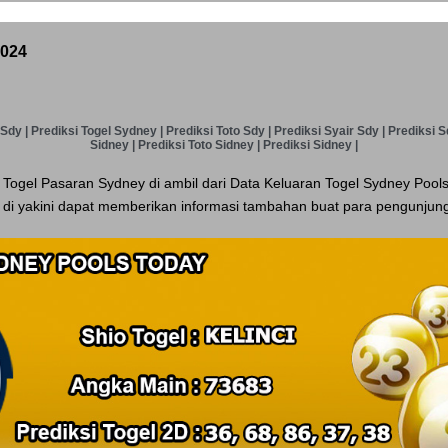
2024
 Sdy
|
Prediksi Togel Sydney
|
Prediksi Toto Sdy
|
Prediksi Syair Sdy
|
Prediksi S
Sidney
|
Prediksi Toto Sidney
|
Prediksi Sidney
|
 Togel Pasaran Sydney di ambil dari Data Keluaran Togel Sydney Pool
tu di yakini dapat memberikan informasi tambahan buat para pengunjun