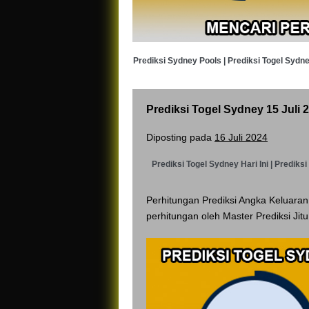
Prediksi Sydney Pools | Prediksi Togel Sydney
Prediksi Togel Sydney 15 Juli 
Diposting pada
16 Juli 2024
Prediksi Togel Sydney Hari Ini
|
Prediksi
Perhitungan Prediksi Angka Keluaran
perhitungan oleh Master Prediksi Ji