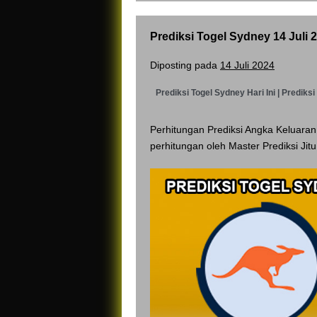
Prediksi Togel Sydney 14 Juli 
Diposting pada
14 Juli 2024
Prediksi Togel Sydney Hari Ini
|
Prediksi
Perhitungan Prediksi Angka Keluaran
perhitungan oleh Master Prediksi Ji