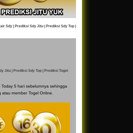
air Sdy
|
Prediksi Sdy Jitu
|
Prediksi Sdy Top
|
dy Jitu
|
Prediksi Sdy Top
|
Prediksi Togel
s Today 5 hari sebelumnya sehingga
g atau member Togel Online.