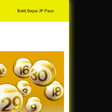
Bukti Bayar JP Paus