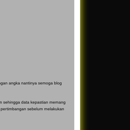
angan angka nantinya semoga blog
pun sehingga data kepastian memang
n pertimbangan sebelum melakukan