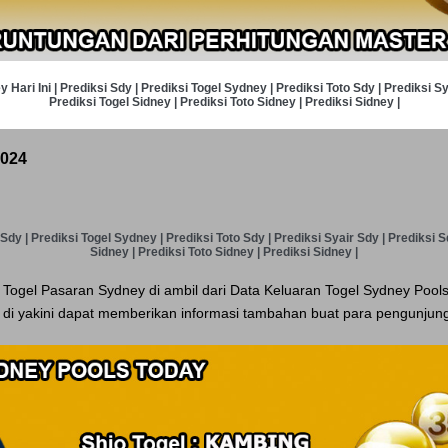
 Hari Ini
|
Prediksi Sdy
|
Prediksi Togel Sydney
|
Prediksi Toto Sdy
|
Prediksi Sy
Prediksi Togel Sidney
|
Prediksi Toto Sidney
|
Prediksi Sidney
|
2024
 Sdy
|
Prediksi Togel Sydney
|
Prediksi Toto Sdy
|
Prediksi Syair Sdy
|
Prediksi S
Sidney
|
Prediksi Toto Sidney
|
Prediksi Sidney
|
 Togel Pasaran Sydney di ambil dari Data Keluaran Togel Sydney Pool
tu di yakini dapat memberikan informasi tambahan buat para pengunjun