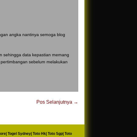
angan angka nantinya semoga blog
pun sehingga data kepastian memang
n pertimbangan sebelum melakukan
Pos Selanjutnya →
re| Togel Sydney| Toto Hk| Toto Sgp| Toto