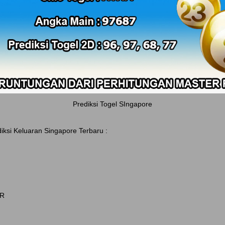
Prediksi Togel SIngapore
iksi Keluaran Singapore Terbaru :
AR